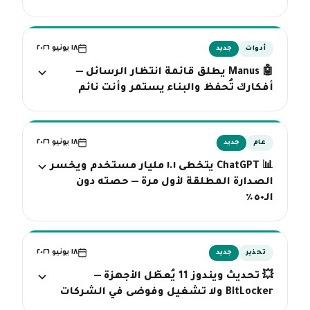
١٨ يونيو ٢٠٢٦
أدوات
جديد
🤖 Manus يطلق قائمة انتظار الرسائل —
أفكارك تُحفظ والبناء يستمر وأنت نائم
١٨ يونيو ٢٠٢٦
عام
جديد
📊 ChatGPT يتخطى ١.١ مليار مستخدم ويخسر
الصدارة المطلقة لأول مرة — حصته دون
الـ٥٠٪
١٨ يونيو ٢٠٢٦
تحذير
جديد
💥 تحديث ويندوز 11 يُعطّل الأجهزة —
BitLocker ولا تشغيل وفوضى في الشركات