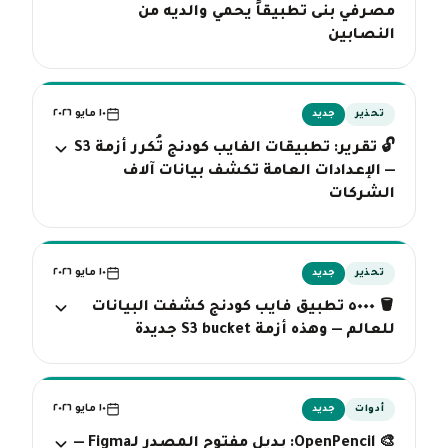
مصرفي بنى تطبيقاً يحمي والديه من
النصابين
١٠ مايو ٢٠٢٦
تحذير
جديد
🔓 تقرير: تطبيقات الفايب كودنج تُكرر أزمة S3
— الإعدادات العامة تكشف بيانات آلاف
الشركات
١٠ مايو ٢٠٢٦
تحذير
جديد
🪣 ٥٠٠٠ تطبيق فايب كودنج كشفت البيانات
للعالم — وهذه أزمة S3 bucket جديدة
١٠ مايو ٢٠٢٦
أدوات
جديد
🎨 OpenPencil: بديل مفتوح المصدر لـFigma —