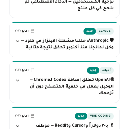
توجيه المستخدمين — الذكاء الاصطناعي لم
ينجح في كل منتج
١٠ مايو ٢٠٢٦
CLAUDE
جديد
🛡️ Anthropic: حللنا مشكلة الابتزاز في كلود —
وكل نماذجنا منذ أكتوبر تحقق نتيجة مثالية
١٠ مايو ٢٠٢٦
أدوات
جديد
🌐 OpenAI تطلق إضافة Codex لـChrome —
الوكيل يعمل في خلفية المتصفح دون أن
يُزعجك
١٠ مايو ٢٠٢٦
VIBE CODING
جديد
👴 بـ٢٠ دولاراً وCursor وReddit — موظف