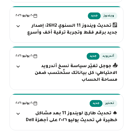
٢٠ يوليو ٢٠٢٦
ويندوز
جديد
🪟 تحديث ويندوز 11 السنوي 26H2: إصدار
جديد برقم فقط وتجربة ترقية أخف وأسرع
٢٠ يوليو ٢٠٢٦
أندرويد
جديد
📤 جوجل تغيّر سياسة نسخ أندرويد
الاحتياطي: كل بياناتك ستُحتسب ضمن
مساحة الحساب
٢٠ يوليو ٢٠٢٦
تحذير
جديد
🔥 تحديث طارئ لويندوز 11 بعد مشاكل
خطيرة في تحديث يوليو ٢٠٢٦ على أجهزة Dell