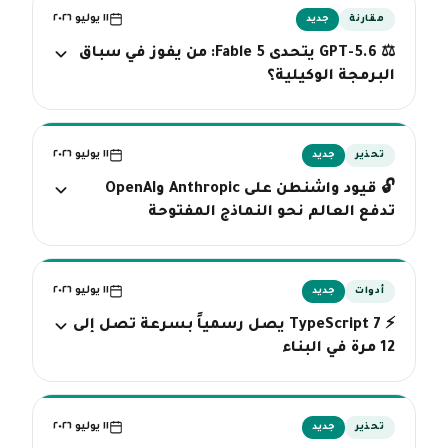
١١ يوليو ٢٠٢٦
مقارنة
جديد
⚖️ GPT-5.6 يتحدى Fable 5: من يفوز في سباق
البرمجة الوكيلية؟
١١ يوليو ٢٠٢٦
تحذير
جديد
🔓 قيود واشنطن على Anthropic وOpenAI
تدفع العالم نحو النماذج المفتوحة
١١ يوليو ٢٠٢٦
أدوات
جديد
⚡ TypeScript 7 يصل رسمياً بسرعة تصل إلى
12 مرة في البناء
١١ يوليو ٢٠٢٦
تحذير
جديد