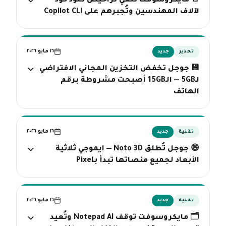
🚪 مايكروسوفت تلغي تراخيص كلود كود
لآلاف المهندسين وتُجبرهم على Copilot CLI
١٦ مايو ٢٠٢٦
تحذير
جديد
💾 جوجل تخفض التخزين المجاني الافتراضي
لـ5GB — الـ15GB أصبحت مشروطة برقم
الهاتف
١٦ مايو ٢٠٢٦
تقنية
جديد
😄 جوجل تُطلق Noto 3D — ايموجي ثلاثية
الأبعاد لجميع منصاتها تبدأ بـPixel
١٦ مايو ٢٠٢٦
تقنية
جديد
🗂️ مايكروسوفت توقف Notepad AI وتُعيد