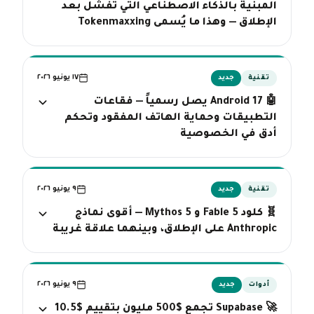
المبنية بالذكاء الاصطناعي التي تفشل بعد
الإطلاق — وهذا ما يُسمى Tokenmaxxing
١٧ يونيو ٢٠٢٦
تقنية
جديد
🤖 Android 17 يصل رسمياً — فقاعات
التطبيقات وحماية الهاتف المفقود وتحكم
أدق في الخصوصية
٩ يونيو ٢٠٢٦
تقنية
جديد
🧬 كلود Fable 5 و Mythos 5 — أقوى نماذج
Anthropic على الإطلاق، وبينهما علاقة غريبة
٩ يونيو ٢٠٢٦
أدوات
جديد
🚀 Supabase تجمع $500 مليون بتقييم $10.5