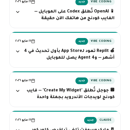
١٦ مايو ٢٠٢٦
VIBE CODING
جديد
📱 OpenAI تُطلق Codex على الموبايل —
الفايب كودنج من هاتفك الآن حقيقة
١٦ مايو ٢٠٢٦
VIBE CODING
جديد
🍎 Replit تعود لـApp Store بأول تحديث في 4
أشهر — وAgent 4 يصل للموبايل
١٦ مايو ٢٠٢٦
VIBE CODING
جديد
🔲 جوجل تُطلق 'Create My Widget' — فايب
كودنج لويدجات الأندرويد بجملة واحدة
١٦ مايو ٢٠٢٦
CLAUDE
جديد