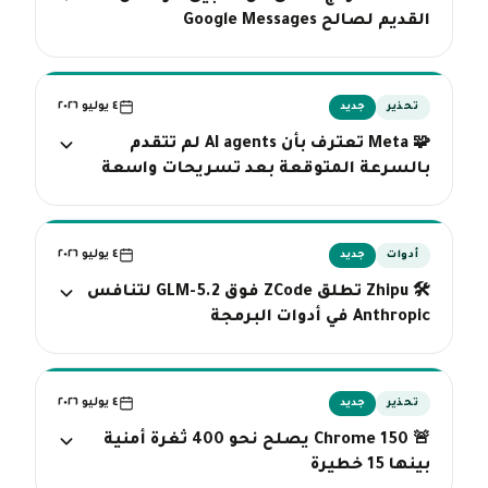
القديم لصالح Google Messages
٤ يوليو ٢٠٢٦
تحذير
جديد
🧩 Meta تعترف بأن AI agents لم تتقدم
بالسرعة المتوقعة بعد تسريحات واسعة
٤ يوليو ٢٠٢٦
أدوات
جديد
🛠️ Zhipu تطلق ZCode فوق GLM-5.2 لتنافس
Anthropic في أدوات البرمجة
٤ يوليو ٢٠٢٦
تحذير
جديد
🚨 Chrome 150 يصلح نحو 400 ثغرة أمنية
بينها 15 خطيرة