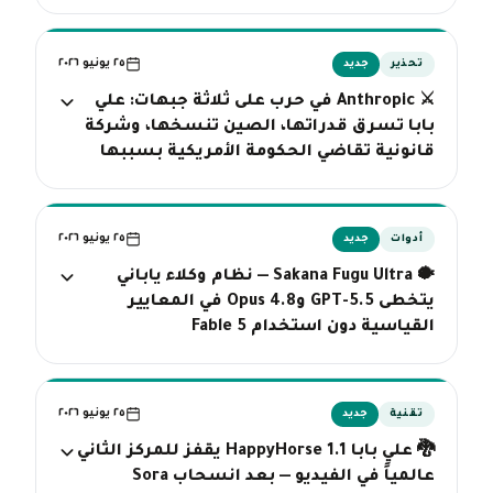
٢٥ يونيو ٢٠٢٦
تحذير
جديد
⚔️ Anthropic في حرب على ثلاثة جبهات: علي
بابا تسرق قدراتها، الصين تنسخها، وشركة
قانونية تقاضي الحكومة الأمريكية بسببها
٢٥ يونيو ٢٠٢٦
أدوات
جديد
🐡 Sakana Fugu Ultra — نظام وكلاء ياباني
يتخطى GPT-5.5 وOpus 4.8 في المعايير
القياسية دون استخدام Fable 5
٢٥ يونيو ٢٠٢٦
تقنية
جديد
🐉 علي بابا HappyHorse 1.1 يقفز للمركز الثاني
عالمياً في الفيديو — بعد انسحاب Sora