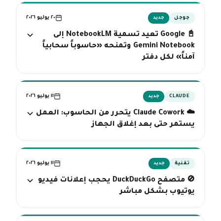
٢٠ يوليو ٢٠٢٦
جوجل
جديد
📓 Google تعيد تسمية NotebookLM إلى
Gemini Notebook وتمنحه «حاسوباً سحابياً
آمناً» لكل دفتر
١١ يوليو ٢٠٢٦
CLAUDE
جديد
☁️ Claude Cowork يتحرر من الحاسوب: العمل
يستمر حتى بعد إغلاق الجهاز
١١ يوليو ٢٠٢٦
تقنية
جديد
🚫 متصفح DuckDuckGo يحجب إعلانات فيديو
يوتيوب بشكل مباشر