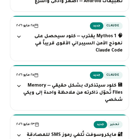
تطبيقات Android — أصغر وأذكى وأسرع
٢٥ مايو ٢٠٢٦
CLAUDE
جديد
🧠 Mythos 1 يقترب — كلود سيحصل على
نموذج الأمن السيبراني الأقوى قريباً في
Claude Code
٢٥ مايو ٢٠٢٦
CLAUDE
جديد
💾 كلود سيتذكرك بشكل حقيقي — Memory
Files تُحوّل ذاكرته من ملاحظة واحدة إلى ويكي
شخصي
٢٣ مايو ٢٠٢٦
تحذير
جديد
🔐 مايكروسوفت تُلغي رموز SMS للمصادقة