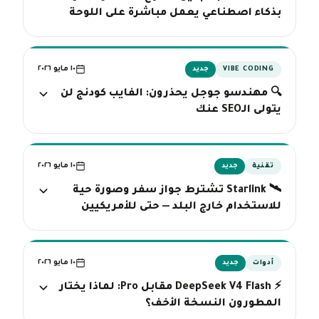
بذكاء اصطناعي يعمل مباشرة على اللوحة
١٠ مايو ٢٠٢٦
VIBE CODING
جديد
🔍 مهندسو جوجل يحذرون: الفايب كودنج لن
يتولى الـSEO عنك
١٠ مايو ٢٠٢٦
تقنية
جديد
🛰️ Starlink تشترط جواز سفر وصورة حية
للاستخدام خارج البلد — حتى للأمريكيين
١٠ مايو ٢٠٢٦
أدوات
جديد
⚡ DeepSeek V4 Flash مقابل Pro: لماذا يختار
المطورون النسخة الأخف؟