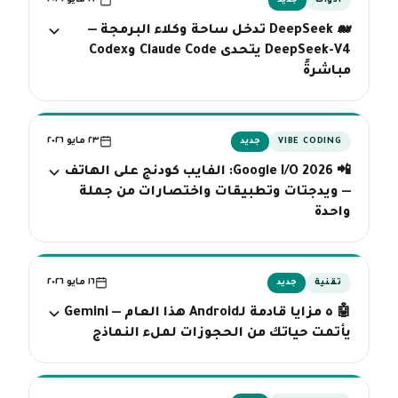
٢٣ مايو ٢٠٢٦
أدوات
جديد
🐋 DeepSeek تدخل ساحة وكلاء البرمجة —
DeepSeek-V4 يتحدى Claude Code وCodex
مباشرةً
٢٣ مايو ٢٠٢٦
VIBE CODING
جديد
📲 Google I/O 2026: الفايب كودنج على الهاتف
— ويدجتات وتطبيقات واختصارات من جملة
واحدة
١٦ مايو ٢٠٢٦
تقنية
جديد
🤖 ٥ مزايا قادمة لـAndroid هذا العام — Gemini
يأتمت حياتك من الحجوزات لملء النماذج