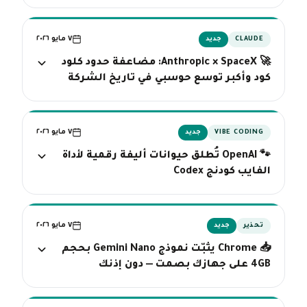
٧ مايو ٢٠٢٦
CLAUDE
جديد
🚀 Anthropic × SpaceX: مضاعفة حدود كلود
كود وأكبر توسع حوسبي في تاريخ الشركة
٧ مايو ٢٠٢٦
VIBE CODING
جديد
🐾 OpenAI تُطلق حيوانات أليفة رقمية لأداة
الفايب كودنج Codex
٧ مايو ٢٠٢٦
تحذير
جديد
📥 Chrome يثبّت نموذج Gemini Nano بحجم
4GB على جهازك بصمت — دون إذنك