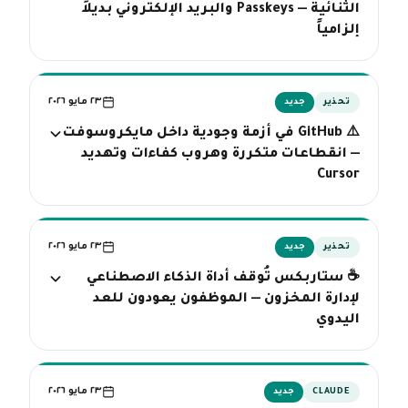
الثنائية — Passkeys والبريد الإلكتروني بديلاً
إلزامياً
٢٣ مايو ٢٠٢٦
تحذير
جديد
⚠️ GitHub في أزمة وجودية داخل مايكروسوفت
— انقطاعات متكررة وهروب كفاءات وتهديد
Cursor
٢٣ مايو ٢٠٢٦
تحذير
جديد
☕ ستاربكس تُوقف أداة الذكاء الاصطناعي
لإدارة المخزون — الموظفون يعودون للعد
اليدوي
٢٣ مايو ٢٠٢٦
CLAUDE
جديد