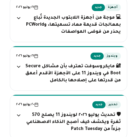
٢١ يوليو ٢٠٢٦
أجهزة
جديد
💻 موجة من أجهزة اللابتوب الجديدة تُباع
بمعالجات قديمة معاد تسميتها، وPCWorld
يحذر من فوضى المواصفات
٢١ يوليو ٢٠٢٦
ويندوز
جديد
🔐 مايكروسوفت تعترف بأن مشاكل Secure
Boot في ويندوز 11 على الأجهزة الأقدم أعمق
من قدرتها على إصلاحها بالكامل
٢٠ يوليو ٢٠٢٦
تحذير
جديد
🛡️ تحديث يوليو ٢٠٢٦ لويندوز 11 يصلح 570
ثغرة ويكشف كيف أصبح الذكاء الاصطناعي
جزءاً من Patch Tuesday