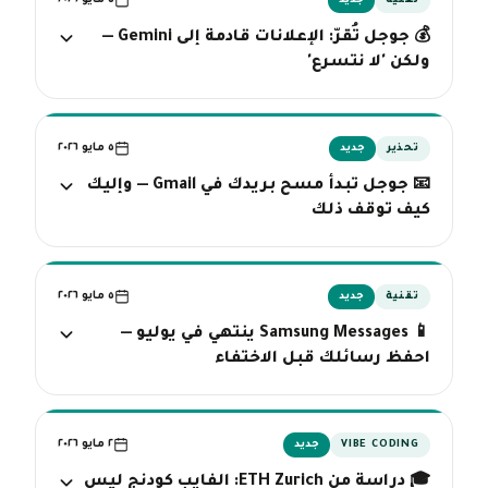
٥ مايو ٢٠٢٦
تقنية
جديد
💰 جوجل تُقرّ: الإعلانات قادمة إلى Gemini —
ولكن 'لا نتسرع'
٥ مايو ٢٠٢٦
تحذير
جديد
📧 جوجل تبدأ مسح بريدك في Gmail — وإليك
كيف توقف ذلك
٥ مايو ٢٠٢٦
تقنية
جديد
📱 Samsung Messages ينتهي في يوليو —
احفظ رسائلك قبل الاختفاء
٢ مايو ٢٠٢٦
VIBE CODING
جديد
🎓 دراسة من ETH Zurich: الفايب كودنج ليس