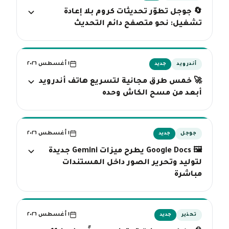
🔄 جوجل تطوّر تحديثات كروم بلا إعادة
تشغيل: نحو متصفح دائم التحديث
١ أغسطس ٢٠٢٦
أندرويد
جديد
🚀 خمس طرق مجانية لتسريع هاتف أندرويد
أبعد من مسح الكاش وحده
١ أغسطس ٢٠٢٦
جوجل
جديد
🖼️ Google Docs يطرح ميزات Gemini جديدة
لتوليد وتحرير الصور داخل المستندات
مباشرة
١ أغسطس ٢٠٢٦
تحذير
جديد