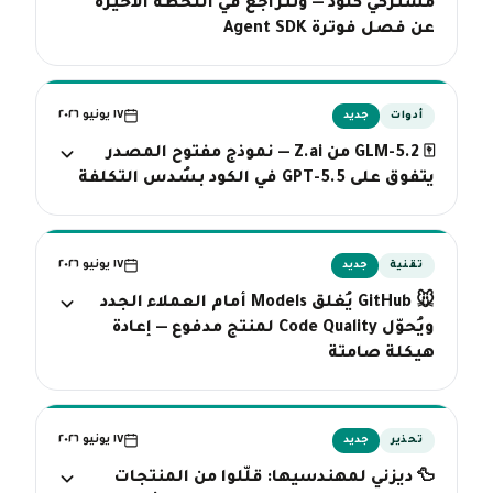
مشتركي كلود — وتتراجع في اللحظة الأخيرة
عن فصل فوترة Agent SDK
١٧ يونيو ٢٠٢٦
أدوات
جديد
🀄 GLM-5.2 من Z.ai — نموذج مفتوح المصدر
يتفوق على GPT-5.5 في الكود بسُدس التكلفة
١٧ يونيو ٢٠٢٦
تقنية
جديد
🐭 GitHub يُغلق Models أمام العملاء الجدد
ويُحوّل Code Quality لمنتج مدفوع — إعادة
هيكلة صامتة
١٧ يونيو ٢٠٢٦
تحذير
جديد
🦆 ديزني لمهندسيها: قلّلوا من المنتجات