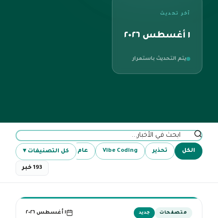
آخر تحديث
١ أغسطس ٢٠٢٦
يتم التحديث باستمرار
الكل
تحذير
Vibe Coding
عام
تقنية
Claude
كل التصنيفات ▾
193 خبر
١ أغسطس ٢٠٢٦
متصفحات
جديد