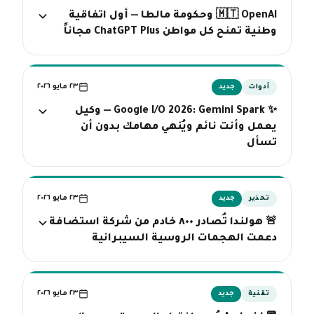
🇲🇹 OpenAI وحكومة مالطا — أول اتفاقية
وطنية تمنح كل مواطن ChatGPT Plus مجاناً
٢٣ مايو ٢٠٢٦
أدوات
جديد
✨ Google I/O 2026: Gemini Spark — وكيل
يعمل وأنت نائم ويُنهي مهامك بدون أن
تسأل
٢٣ مايو ٢٠٢٦
تحذير
جديد
🚨 هولندا تُصادر ٨٠٠ خادم من شركة استضافة
دعمت الهجمات الروسية السيبرانية
٢٣ مايو ٢٠٢٦
تقنية
جديد