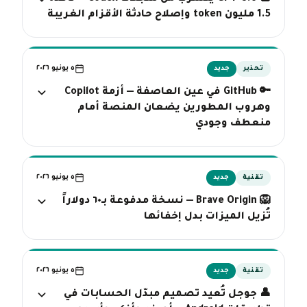
1.5 مليون token وإصلاح حادثة الأقزام الغريبة
٥ يونيو ٢٠٢٦
تحذير
جديد
🔑 GitHub في عين العاصفة — أزمة Copilot
وهروب المطورين يضعان المنصة أمام
منعطف وجودي
٥ يونيو ٢٠٢٦
تقنية
جديد
🦁 Brave Origin — نسخة مدفوعة بـ٦٠ دولاراً
تُزيل الميزات بدل إخفائها
٥ يونيو ٢٠٢٦
تقنية
جديد
👤 جوجل تُعيد تصميم مبدّل الحسابات في