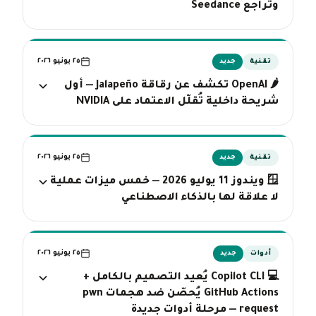
وتراجع Seedance
٢٥ يونيو ٢٠٢٦
تقنية
جديد
🌶️ OpenAI تكشف عن رقاقة Jalapeño — أول
شريحة داخلية تُقلّل الاعتماد على NVIDIA
٢٥ يونيو ٢٠٢٦
تقنية
جديد
🪟 ويندوز 11 يوليو 2026 — خمس ميزات عملية
لا علاقة لها بالذكاء الاصطناعي
٢٥ يونيو ٢٠٢٦
أدوات
جديد
💻 Copilot CLI يُعيد التصميم بالكامل +
GitHub Actions يُحصّن ضد هجمات pwn
request — مرحلة أدوات جديدة