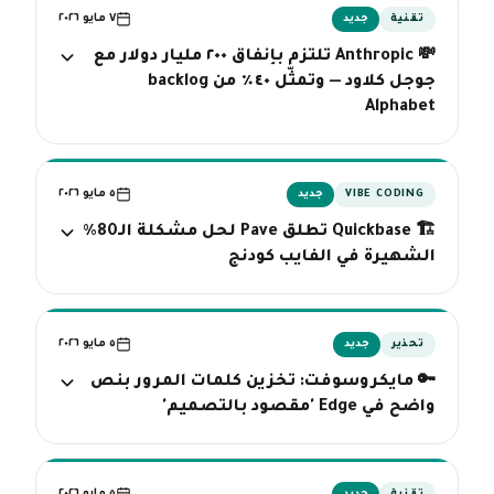
٧ مايو ٢٠٢٦
تقنية
جديد
💸 Anthropic تلتزم بإنفاق ٢٠٠ مليار دولار مع
جوجل كلاود — وتمثّل ٤٠٪ من backlog
Alphabet
٥ مايو ٢٠٢٦
VIBE CODING
جديد
🏗️ Quickbase تطلق Pave لحل مشكلة الـ80%
الشهيرة في الفايب كودنج
٥ مايو ٢٠٢٦
تحذير
جديد
🔑 مايكروسوفت: تخزين كلمات المرور بنص
واضح في Edge 'مقصود بالتصميم'