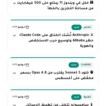
💾 خلل في ويندوز 11 يبتلع حتى 500 غيغابايت
من مساحة التخزين بالخطأ
٤ يوليو ٢٠٢٦
تحذير
جديد
⚔️ Anthropic تُشدّد الخناق على Claude Code:
حظر Alibaba وتوسيع حرب الاستخلاص
والهوية
٤ يوليو ٢٠٢٦
CLAUDE
جديد
🧠 كلود Sonnet 5 يقترب من Opus 4.8 بسعر
مخفّض حتى أغسطس
٤ يوليو ٢٠٢٦
تقنية
جديد
📱 سامسونج تتخلى عن تطبيق الرسائل