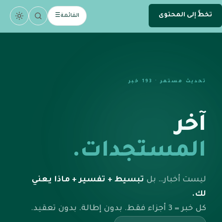
تخطَّ إلى المحتوى
.
devsamhan
القائمة
☰
DEV
تحديث مستمر ·
193
خبر
آخر
المستجدات.
ليست أخبار… بل
تبسيط + تفسير + ماذا يعني
لك.
كل خبر = 3 أجزاء فقط. بدون إطالة. بدون تعقيد.