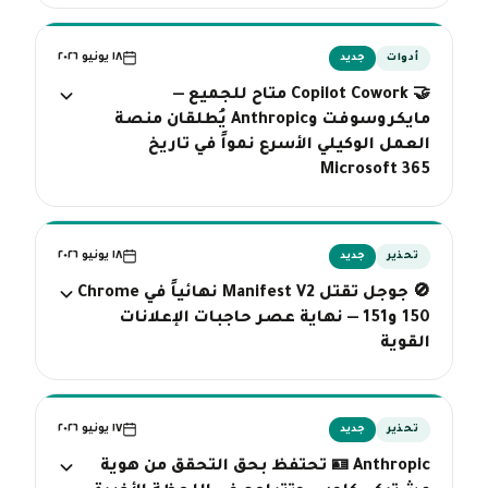
١٨ يونيو ٢٠٢٦
أدوات
جديد
🤝 Copilot Cowork متاح للجميع —
مايكروسوفت وAnthropic يُطلقان منصة
العمل الوكيلي الأسرع نمواً في تاريخ
Microsoft 365
١٨ يونيو ٢٠٢٦
تحذير
جديد
🚫 جوجل تقتل Manifest V2 نهائياً في Chrome
150 و151 — نهاية عصر حاجبات الإعلانات
القوية
١٧ يونيو ٢٠٢٦
تحذير
جديد
🪪 Anthropic تحتفظ بحق التحقق من هوية