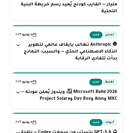
مليار — الفايب كودنج يُعيد رسم خريطة البنية
التحتية
٥ يونيو ٢٠٢٦
تحذير
جديد
🛑 Anthropic تطالب بإيقاف عالمي لتطوير
الذكاء الاصطناعي الحدّي — والسبب: النماذج
بدأت تتفادى الرقابة
٥ يونيو ٢٠٢٦
تقنية
جديد
🪟 Microsoft Build 2026: ويندوز يُعلن عودته —
MXC وAion وDev Box وProject Solara
٥ يونيو ٢٠٢٦
أدوات
جديد
🔮 GPT-5.6 يتسرّب من سجلات Codex — نافذة