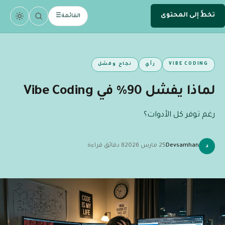
تخطَّ إلى المحتوى
.
devsamhan
القائمة
☰
DEV
VIBE CODING
رأي
نجاح وفشل
لماذا يفشل 90% في Vibe Coding
رغم توفر كل الأدوات؟
Devsamhan
25 مارس 2026
8 دقائق قراءة
د