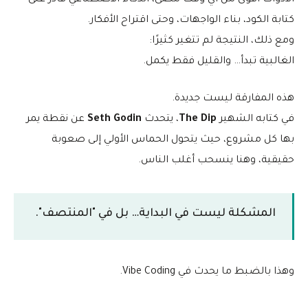
الأدوات أقوى من أي وقت مضى، الذكاء الاصطناعي قادر على
كتابة الكود، بناء الواجهات، وحتى اقتراح الأفكار.
ومع ذلك، النتيجة لم تتغير كثيرًا:
الغالبية تبدأ… والقليل فقط يكمل.
هذه المفارقة ليست جديدة.
في كتابه الشهير
The Dip
، يتحدث
Seth Godin
عن نقطة يمر
بها كل مشروع، حيث يتحول الحماس الأولي إلى صعوبة
حقيقية، وهنا ينسحب أغلب الناس.
المشكلة ليست في البداية… بل في "المنتصف".
وهذا بالضبط ما يحدث في Vibe Coding.