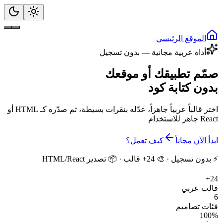
الموقع الرئيسي
أداة عربية مجانية — بدون تسجيل
صمّم تطبيقك أو موقعك
بدون كتابة كود
اختر قالباً عربياً جاهزاً، عدّله بنقرات بسيطة، ثم صدّره كـ HTML أو
React جاهز للاستخدام
ابدأ الآن مجاناً
كيف تعمل؟
⚡ بدون تسجيل · 🎨 24+ قالب · 📦 تصدير HTML/React
24+
قالب عربي
6
فئات تصاميم
100%