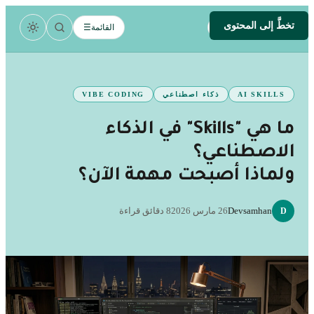
تخطَّ إلى المحتوى
.
devsamhan
القائمة
☰
DEV
AI SKILLS
ذكاء اصطناعي
VIBE CODING
ما هي "Skills" في الذكاء
الاصطناعي؟
ولماذا أصبحت مهمة الآن؟
Devsamhan
26 مارس 2026
8 دقائق قراءة
D