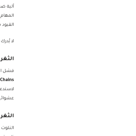
آلية ضغ
المهام 
القيود م
لا يُدر
الثغرة 
فشل الع
 Chains
لاستدعا
عشوائي
الثغرة 
التلوث 