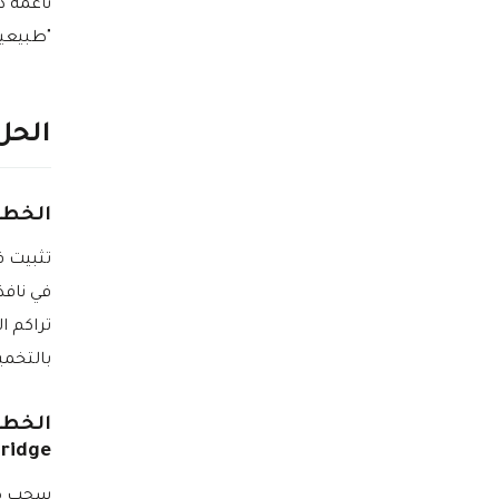
ناعمة د
"طبيعية
الحل
الخطوة الأ
تثبيت ق
في نافذ
تراكم ا
بالتخمي
ridge)
سحب صل