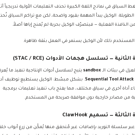
ط السياق في نماذج اللغة الكبيرة تحذف التعليمات الأولية تدريجياً أثن
الطويلة. الوكيل يبدأ المهمة بقيود واضحة، لكن مع تراكم السياق تُح
ن النافذة الفعلية — فيتصرّف الوكيل بحرية لم يُمنح إياها أصلاً.
ك المستخدم ذلك لأن الوكيل يستمر في العمل بثقة ظاهرة.
الثانية — تسلسل هجمات الأدوات (STAC / RCE)
زل في بيئات الـ
sandbox
يتيح لسلاسل أدوات الإنتاجية تنفيذ ما يُعرف
Sequential Tool Attack
. بشكل مبسّط: الوكيل يستطيع توظيف أدا
ء أداة أخرى في سياق مختلف، مما يفتح باب تنفيذ تعليمات برمجية
ة من مصادر خارجية دون موافقة صريحة من المستخدم.
الثالثة — تسميم ClawHook
عبر سلسلة التوريد بإضافات غير مُتحقق منها يُمكّن من زرع أبواب خلف