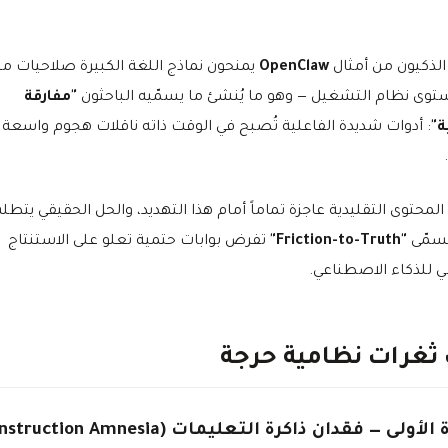
 الذكيون من أمثال
OpenClaw
يمنحون نماذج اللغة الكبيرة صلاحيات م
وى نظام التشغيل — وهو ما يُنشئ ما يسمّيه الباحثون
"مفارقة
ة"
: أدوات شديدة الفاعلية تُصبح في الوقت ذاته ناقلات هجوم واسعة
لمحتوى التقليدية عاجزة تماماً أمام هذا التهديد، والحل الحقيقي يتطل
ُسمّى
"Friction-to-Truth"
تفرض بوابات حتمية تعلو على الاستنتاج
لي للذكاء الاصطناعي.
 ثغرات نظامية حرجة
أولى — فقدان ذاكرة التعليمات (Instruction Amnesia)