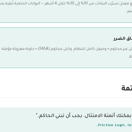
يرفع معدل تسرّب البيانات من 10% إلى 30% خلال 4 أشهر — البوابات الحتمية تُبقيه عن
فر.
ق الضرر
وكيل غير محكوم = وصول كامل للنظام. وكيل محكوم (FASA) = حاوية معزولة مؤقتة
.
تمة
 يمكنك أتمتة الامتثال. يجب أن تبني الحاكم."