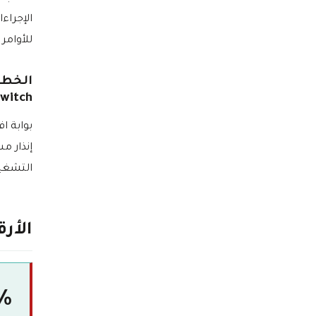
الإجراء
للأوامر
witch)
بوابة ا
إنذار م
التشغي
الأر
%