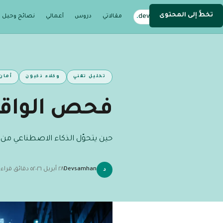
تخطَّ إلى المحتوى
.
devsamhan
مقالاتي
دروس
أعمالي
نصائح وحيل
DEV
تحليل تقني
وكلاء ذكيون
أمان
فحص الواقع 
حين يتحوّل الذكاء الاصطناعي من أد
Devsamhan
٢٨ أبريل ٢٠٢٦
٥ دقائق قراءة
د