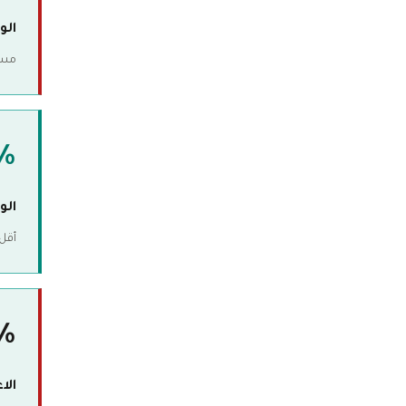
الو
مستوى 
%
الوك
أقل من 5% ف
%
الا