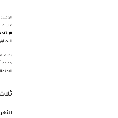
الوكلاء
على مست
الإنتاجي
النطاق.
تصفية ا
جديدة ت
الاحتما
ثلاث
الثغرة ال