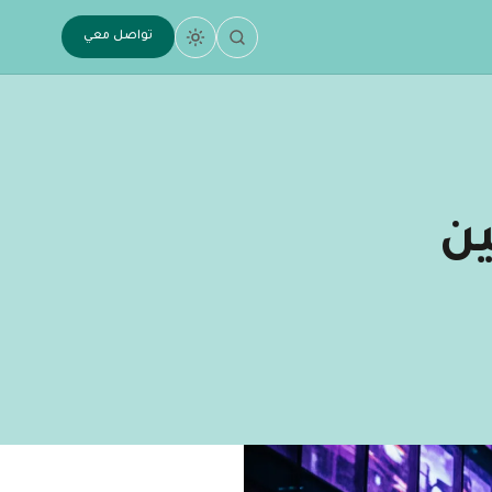
تواصل معي
ين