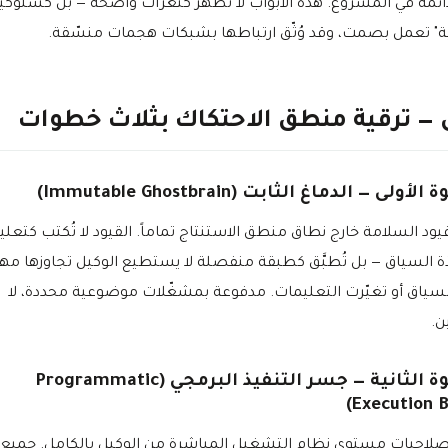
ائمة في المشروع. هذه الأبواب لا تظهر كثغرات واضحة — بل كسلوكي
" تعمل بصمت، وقد وُثّق ارتباطها بشبكات هجمات منسّقة.
 — ترقية منطق الاحتكاك بثلاث خطوات
ولى — الدماغ الثابت (Immutable Ghostbrain)
يود السلامة خارج نطاق منطق الاستنتاج تماماً. القيود لا تُكتب كتعل
ة السياق — بل تُطبَّق كطبقة منفصلة لا يستطيع الوكيل تجاوزها مه
لسياق أو تغيّرت التعليمات. مدفوعة بمشغّلات موضوعية محددة، لا
ن.
الخطوة الثانية — جسر التنفيذ البرمجي (Programmatic
Execution B
احيات مستوى نظام التشغيل المباشرة من الوكيل بالكامل. جميع