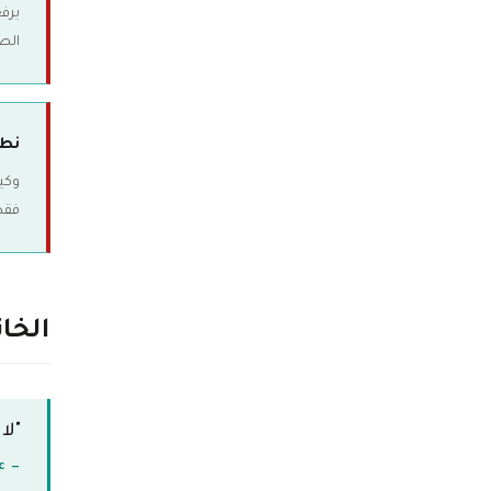
الص
نطا
فقط
الخا
"لا
— Friction Logic, Inc.