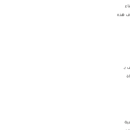
اء
ذف هذه
 بـ
ة
ية