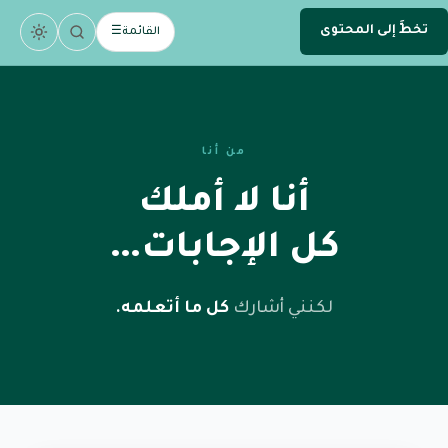
تخطَّ إلى المحتوى
.
devsamhan
القائمة
☰
DEV
من أنا
أنا لا أملك
كل الإجابات…
لكنني أشارك
كل ما أتعلمه.