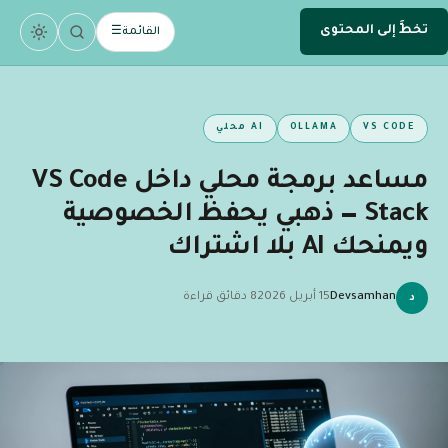
تخطَّ إلى المحتوى
.
devsamhan
القائمة
☰
DEV
VS CODE
OLLAMA
AI محلي
مساعد برمجة محلي داخل VS Code
— Stack ذهبي يحفظ الخصوصية
ويمنحك AI بلا اشتراك
Devsamhan
15 أبريل 2026
8 دقائق قراءة
د