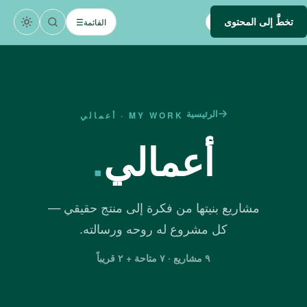
تخطَّ إلى المحتوى
devsamhan
.
القائمة
☰
DEV
الرئيسية
MY WORK · أعمالي
أعمالي
.
مشاريع بنيتها من فكرة إلى منتج حقيقي —
كل مشروع له روحه ورسالته.
٩ مشاريع · ٧ متاحة + ٢ قريباً