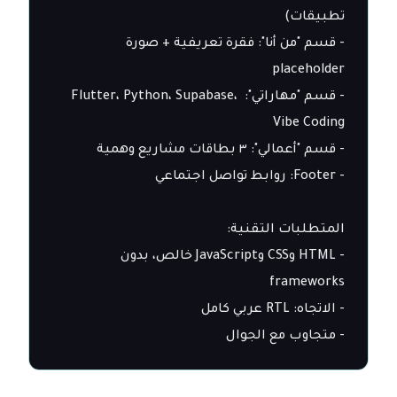
- قسم "من أنا": فقرة تعريفية + صورة 
- قسم "مهاراتي": Flutter، Python، Supabase، 
- HTML وCSS وJavaScript خالص، بدون 
- متجاوب مع الجوال