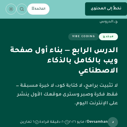
تخطَّ إلى المحتوى
.
devsamhan
القائمة
☰
DEV
الدروس
مبتدئ
VIBE CODING
الدرس الرابع — بناء أول صفحة
ويب بالكامل بالذكاء
الاصطناعي
لا تثبيت برامج، لا كتابة كود، لا خبرة مسبقة —
فقط فكرة وصبر وسترى موقعك الأول ينشر
على الإنترنت اليوم.
د
Devsamhan
٢ مايو ٢٠٢٦
٢٠ دقيقة قراءة
٦ تمارين