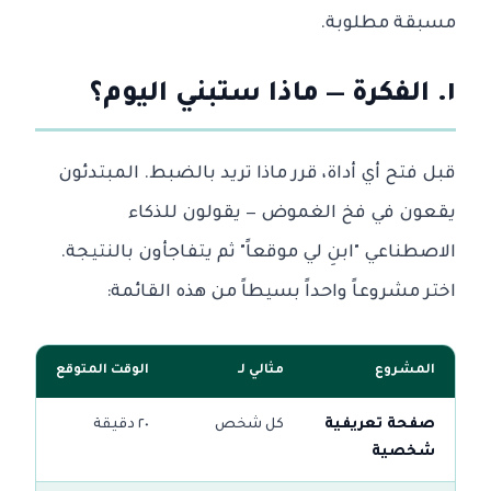
مسبقة مطلوبة.
١. الفكرة — ماذا ستبني اليوم؟
قبل فتح أي أداة، قرر ماذا تريد بالضبط. المبتدئون
يقعون في فخ الغموض — يقولون للذكاء
الاصطناعي "ابنِ لي موقعاً" ثم يتفاجأون بالنتيجة.
اختر مشروعاً واحداً بسيطاً من هذه القائمة:
المشروع
مثالي لـ
الوقت المتوقع
صفحة تعريفية
كل شخص
٢٠ دقيقة
شخصية