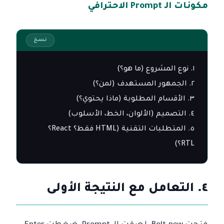
مكونات الـ Prompt الاحترافي
نسخ
٥. المتطلبات التقنية (HTML فقط؟ React؟ 
RTL؟)
٤. التعامل مع النتيجة الأولى