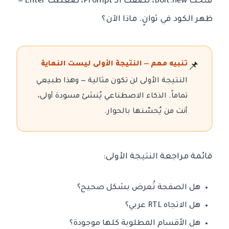
فتحت Bolt.new، لصقت الـ Prompt، ضغطت Enter —
ظهر الكود في ثوانٍ. ماذا الآن؟
تنبيه مهم — النتيجة الأولى ليست النهاية
📌
النتيجة الأولى لن تكون مثالية — وهذا طبيعي
تماماً. الذكاء الاصطناعي يُنشئ مسودة أولى،
أنت من يُحسّنها بالحوار.
قائمة مراجعة النتيجة الأولى:
هل الصفحة تُعرض بشكل صحيح؟
هل الاتجاه RTL عربي؟
هل الأقسام المطلوبة كلها موجودة؟