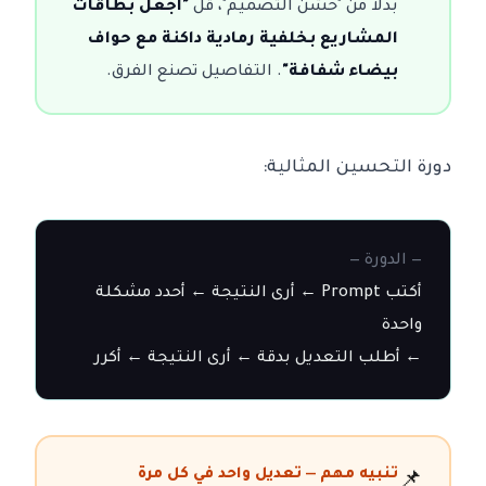
بدلاً من "حسّن التصميم"، قل
"اجعل بطاقات
المشاريع بخلفية رمادية داكنة مع حواف
بيضاء شفافة"
. التفاصيل تصنع الفرق.
دورة التحسين المثالية:
— الدورة —
أكتب Prompt ← أرى النتيجة ← أحدد مشكلة 
← أطلب التعديل بدقة ← أرى النتيجة ← أكرر
تنبيه مهم — تعديل واحد في كل مرة
📌