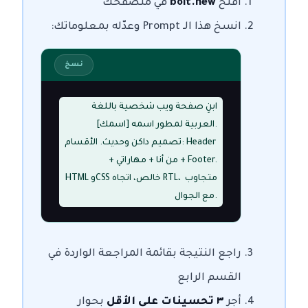
افتح
bolt.new
في متصفحك
انسخ هذا الـ Prompt وعدّله بمعلوماتك:
نسخ
ابنِ صفحة ويب شخصية باللغة 
العربية لمطور اسمه [اسمك].

تصميم داكن وحديث. الأقسام: Header 
+ من أنا + مهاراتي + Footer.

HTML وCSS خالص، اتجاه RTL، متجاوب 
مع الجوال.
راجع النتيجة بقائمة المراجعة الواردة في
القسم الرابع
أجرِ
٣ تحسينات على الأقل
بحوار