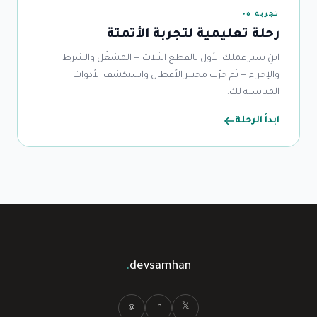
تجربة ٠٥
رحلة تعليمية لتجربة الأتمتة
ابنِ سير عملك الأول بالقطع الثلاث — المشغّل والشرط
والإجراء — ثم جرّب مختبر الأعطال واستكشف الأدوات
المناسبة لك.
ابدأ الرحلة
.
devsamhan
@
in
𝕏