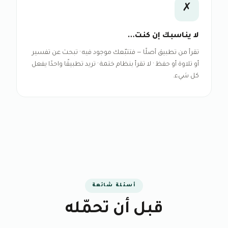
✗
لا يناسبك إن كنت…
تقرأ من تطبيق أصلًا — فتتبّعك موجود فيه · تبحث عن تفسير
أو تلاوة أو حفظ · لا تقرأ بنظام ختمة · تريد تطبيقًا واحدًا يفعل
كل شيء.
أسئلة شائعة
قبل أن تحمّله