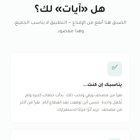
هل «آيات» لك؟
الصدق هنا أنفع من الإقناع — التطبيق لا يناسب الجميع،
وهذا مقصود.
✅
يناسبك إن كنت…
تقرأ من مصحف ورقي وتحب ذلك · بدأت ختمات كثيرة ولم
تُكمل واحدة · تنسى أين توقفت بعد انقطاع أيام · تقرأ من أكثر
من مصحف · تريد أثرًا مرئيًا لاستمرارك.