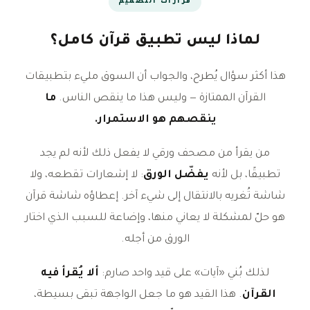
قرارات التصميم
لماذا ليس تطبيق قرآن كامل؟
هذا أكثر سؤال يُطرح، والجواب أن السوق مليء بتطبيقات
القرآن الممتازة — وليس هذا ما ينقص الناس.
ما
ينقصهم هو الاستمرار.
من يقرأ من مصحف ورقي لا يفعل ذلك لأنه لم يجد
تطبيقًا، بل لأنه
يفضّل الورق
: لا إشعارات تقطعه، ولا
شاشة تُغريه بالانتقال إلى شيء آخر. إعطاؤه شاشة قرآن
هو حلّ لمشكلة لا يعاني منها، وإضاعة للسبب الذي اختار
الورق من أجله.
لذلك بُني «آيات» على قيد واحد صارم:
ألا يُقرأ فيه
القرآن
. هذا القيد هو ما جعل الواجهة تبقى بسيطة،