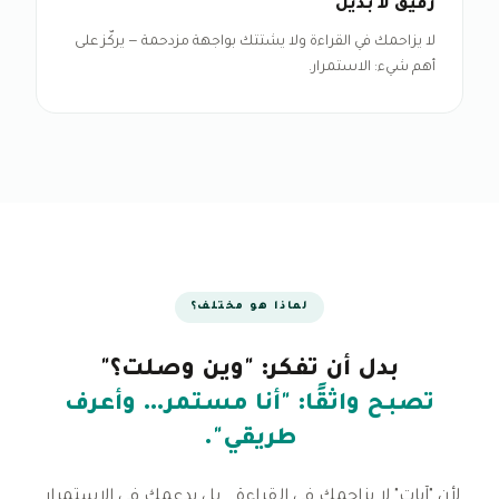
رفيق لا بديل
لا يزاحمك في القراءة ولا يشتتك بواجهة مزدحمة — يركّز على
أهم شيء: الاستمرار.
لماذا هو مختلف؟
بدل أن تفكر: "وين وصلت؟"
تصبح واثقًا: "أنا مستمر… وأعرف
طريقي".
لأن "آيات" لا يزاحمك في القراءة… بل يدعمك في الاستمرار.