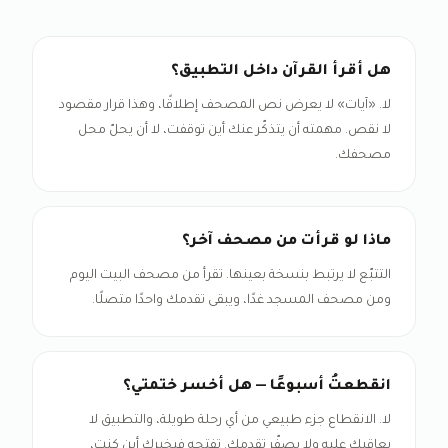
هل أقرأ القرآن داخل التطبيق؟
لا. «آيات» لا يعرض نص المصحف إطلاقًا، وهذا قرار مقصود
لا نقص. مهمته أن يتذكّر عنك أين توقفت، لا أن يحلّ محل
مصحفك.
ماذا لو قرأت من مصحف آخر؟
التتبّع لا يرتبط بنسخة بعينها. تقرأ من مصحف البيت اليوم
ومن مصحف المسجد غدًا، ويبقى تقدمك واحدًا متصلًا.
انقطعتُ أسبوعًا — هل أخسر ختمتي؟
لا. الانقطاع جزء طبيعي من أي رحلة طويلة، والتطبيق لا
يعاقبك عليه ولا يصفّر تقدمك. تفتحه فيخبرك أين كنت،