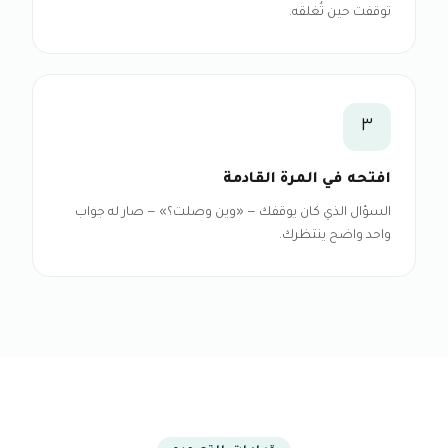
توقفت حين تُغلقه.
٣
افتحه في المرة القادمة
السؤال الذي كان يوقفك — «وين وصلت؟» — صار له جواب
واحد واضح ينتظرك.