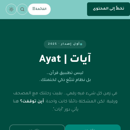
تخطَّ إلى المحتوى
.
devsamhan
القائمة
☰
DEV
أول إصدار · 2025
آيات | Ayat
ليس تطبيق قرآن…
بل نظام تتبّع ذكي لختمتك.
في زمن كل شيء فيه رقمي… بقيت رحلتك مع المصحف
ورقية. لكن المشكلة دائمًا كانت واحدة:
أين توقفت؟
هنا
يأتي دور "آيات".