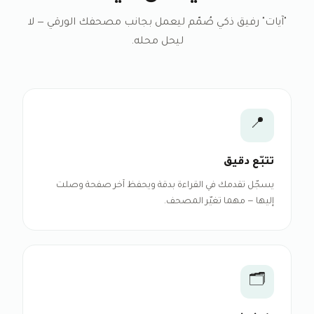
"آيات" رفيق ذكي صُمّم ليعمل بجانب مصحفك الورقي — لا
ليحل محله.
📍
تتبّع دقيق
يسجّل تقدمك في القراءة بدقة ويحفظ آخر صفحة وصلت
إليها — مهما تغيّر المصحف.
🗂️