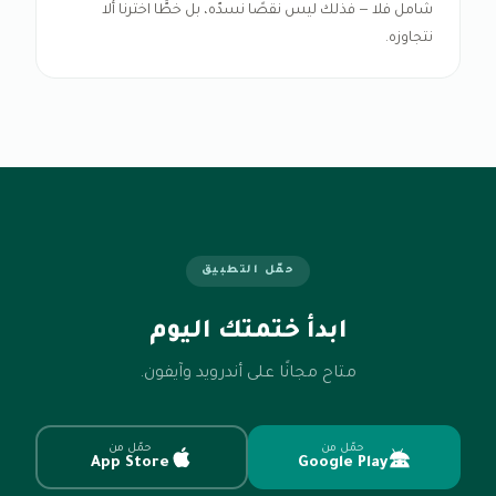
شامل فلا — فذلك ليس نقصًا نسدّه، بل خطًّا اخترنا ألا
نتجاوزه.
حمّل التطبيق
ابدأ ختمتك اليوم
متاح مجانًا على أندرويد وآيفون.
حمّل من
حمّل من
App Store
Google Play