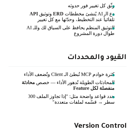
وثّق كل تغيير فور حدوثه
دع الـ AI يُنشئ مخططات
ERD
وتوثيق
API
تلقائياً عند التخطيط، وحدّثها مع كل تغيير
التوثيق المنظم يحافظ على السياق لك وللـ AI
طوال دورة المشروع
القيود والمحددات
كثرة خوادم MCP تُبطئ الـ Client وتُضعف الأداء
المحادثات الطويلة تُدهور الأداء — خصص
محادثة
منفصلة لكل Feature
حدد قواعد واضحة مثل: "إذا تجاوز الملف 300
سطر → قسّمه لملفات متعددة"
Version Control