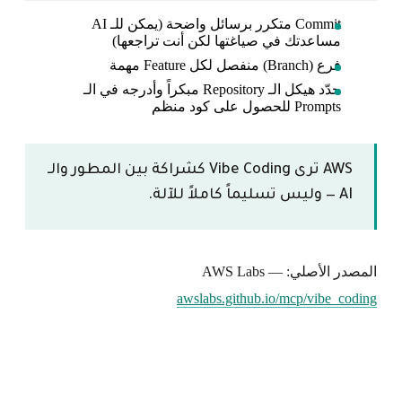
Commit متكرر برسائل واضحة (يمكن للـ AI
مساعدتك في صياغتها لكن أنت تراجعها)
فرع (Branch) منفصل لكل Feature مهمة
حدّد هيكل الـ Repository مبكراً وأدرجه في الـ
Prompts للحصول على كود منظم
AWS ترى Vibe Coding كشراكة بين المطور والـ
AI — وليس تسليماً كاملاً للآلة.
المصدر الأصلي: AWS Labs —
awslabs.github.io/mcp/vibe_coding