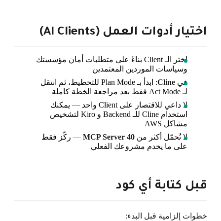
اختيار أدوات العمل (AI Clients)
اختر الـ Client بناءً على متطلبات أمان مؤسستك
وسياسات الموردين المعتمدين
في
Cline
: ابدأ بـ Plan Mode للتخطيط، ثم انتقل
لـ Act Mode فقط بعد مراجعة الخطة كاملة
لا داعي للاقتصار على Client واحد — يمكنك
استخدام Cline للـ Backend و Kiro لتشخيص
مشاكل AWS
لا تُحمّل أكثر من
40 MCP Server
— ركّز فقط
على ما يخدم مشروعك الفعلي
قبل كتابة أي كود
خطوات إلزامية قبل البدء: