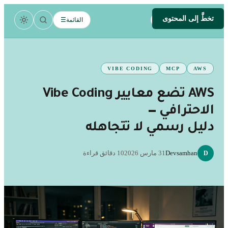
تخطَّ إلى المحتوى
.
devsamhan
القائمة
☰
DEV
VIBE CODING
MCP
AWS
AWS تضع معايير Vibe Coding
الاحترافي —
دليل رسمي لا تتجاهله
Devsamhan
31 مارس 2026
10 دقائق قراءة
D