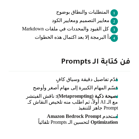
حدّد المتطلبات والنطاق بوضوح
ضع معايير التصميم ومعايير الكود
وثّق كل القيود والمحددات في ملفات Markdown
لا تبدأ البرمجة إلا بعد اكتمال هذه الخطوات
فن كتابة الـ Prompts
قدّم تفاصيل دقيقة وسياق كافٍ
قسّم المهام الكبيرة إلى مهام أصغر وأوضح
نصيحة ذكية (Metaprompting):
ناقش الفيتشر
مع الـ AI أولاً، ثم اطلب منه تلخيص النقاش كـ
Prompt جاهز للتنفيذ
استخدم
Amazon Bedrock Prompt
Optimization
لتحسين الـ Prompts تلقائياً