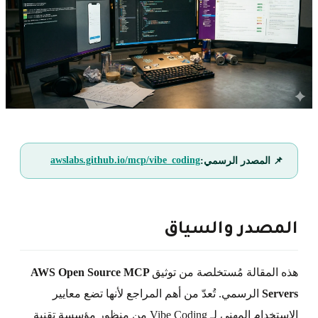
awslabs.github.io/mcp/vibe_coding
📌 المصدر الرسمي:
المصدر والسياق
هذه المقالة مُستخلصة من توثيق
AWS Open Source MCP
Servers
الرسمي. تُعدّ من أهم المراجع لأنها تضع معايير
الاستخدام المهني لـ Vibe Coding من منظور مؤسسة تقنية