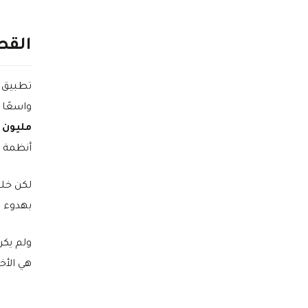
القص
تطبيق
واسعًا 
مليون د
أنظمة ا
لكن خلف الكواليس
بهدوء —
ولم يكن Anything وحده في المرمى؛ فتطب
هي الأخر