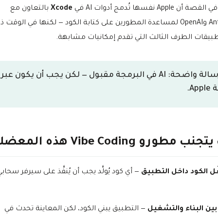
ن Apple نفسها تُدمج أدوات AI في
Xcode
بالتعاون مع
Anthropic وOpenAI لمساعدة المطورين على كتابة الكود — لكنها في الوقت ذ
بيقات الطرف الثالث التي تقدم إمكانيات مشابهة.
الرسالة واضحة: AI في البرمجة مقبول — لكن يجب أن يكون عبر
App.
 مطورو Vibe Coding هذه المعضلة؟
ل الكود داخل التطبيق
— أي كود يُولَّد يجب أن يُنفَّذ على سيرفر سحابي
ين البناء والتشغيل
— التطبيق يبني الكود، لكن المعاينة تحدث في