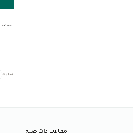
المصادر: GIGAZINE، Storyboard18
شارك
مقالات ذات صلة