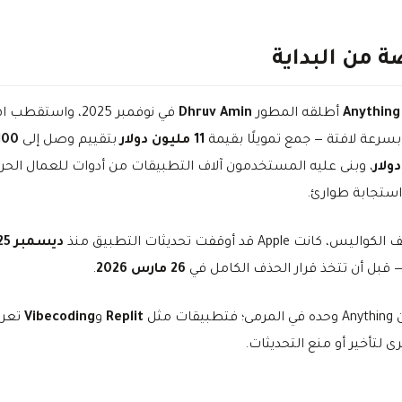
ة من البداية
Anything
أطلقه المطور
Dhruv Amin
في نوفمبر 2025، واستقط
بسرعة لافتة — جمع تمويلًا بقيمة
11 مليون دولار
بتقييم وصل إلى
100
ولار
، وبنى عليه المستخدمون آلاف التطبيقات من أدوات للعمال الحر
ستجابة طوارئ.
، كانت Apple قد أوقفت تحديثات التطبيق منذ
ديسمبر 2025
 قبل أن تتخذ قرار الحذف الكامل في
26 مارس 2026
.
يقات مثل
Replit
و
Vibecoding
تعر
ى لتأخير أو منع التحديثات.