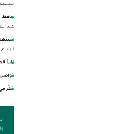
متصفح 
حافظ ع
عند الت
استهدف النش
الرسمي
اقرأ المادة 5.2
تواصل مع pple
فكّر في
بن
بل