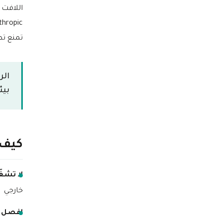
اللافت في القصة أ
تمنع تط
بيئة le
كيف يتجنب
لا تشغّ
خارجي
افصل ب