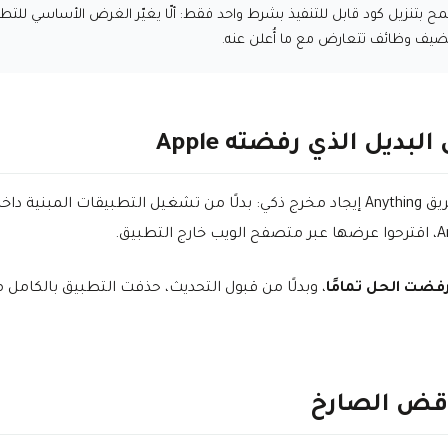
ح بتنزيل كود قابل للتنفيذ بشرط واحد فقط: ألّا يغيّر الغرض الأساسي للتط
يضيف وظائف تتعارض مع ما أُعلن عنه.
البديل الذي رفضته Apple
حاول فريق Anything إيجاد مخرج ذكي: بدلًا من تشغيل التطبيقات المبنية داخ
ج التطبيق.
، وبدلًا من قبول التحديث، حذفت التطبيق بالكامل 
اقض الصارخ