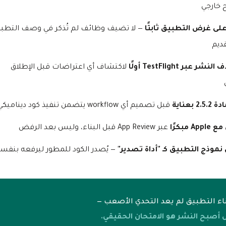
خارجي
لى غرض التطبيق ثابتًا
— لا تضيف وظائف لم تُذكر في وصف التطب
قديم
ر عبر TestFlight أولًا
لاكتشاف أي اعتراضات قبل الإطلاق
2. بعناية
قبل تصميم أي workflow يتضمن تنفيذ كود ديناميكي
A مبكرًا
عبر App Review قبل البناء، وليس بعد الرفض
 نموذج التطبيق كـ "أداة تصدير"
— يُصدر الكود للمطور ليرفعه بنفس
اء التطبيق لم يعد التحدي الأصعب —
 أصبح النشر هو الامتحان الحقيقي.