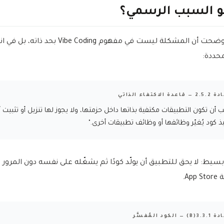
و السبب الرسمي؟
Apple أوضحت أن المشكلة ليست في مفهوم Vibe Coding بحد ذا
حددة:
اعدة الاكتفاء الذاتي
 أن تكون التطبيقات مكتفية بذاتها داخل حزمتها، ولا يجوز لها تنزيل أو تثبيت أ
ذ كود يُغيّر وظائفها أو وظائف تطبيقات أخرى."
سيط: لا يحق للتطبيق أن يولّد كودًا ثم يشغّله على نفسه دون المرور
Ap.
 — الكود المُفسَّر