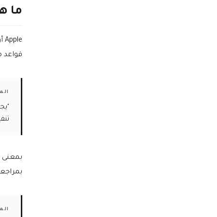
ما ه
قواعد م
المادة 2.5.2 — ق
"يجب
تنفي
بمعنى ب
بمراجعة p Store
المادة 3.3.1(B)