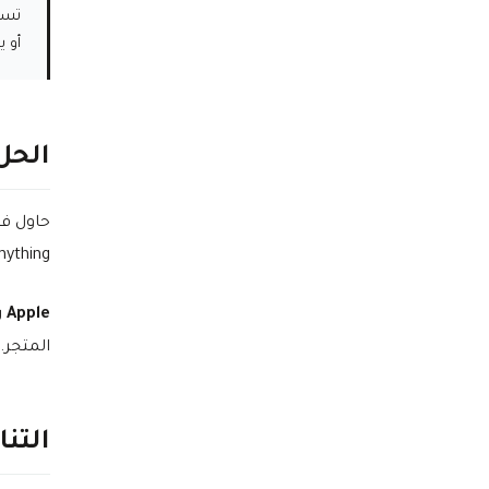
تسم
أو 
الحل 
Anything، اقترحوا عرضها عبر متصفح الويب خار
Apple رفضت الحل تمامًا
المتجر.
التن