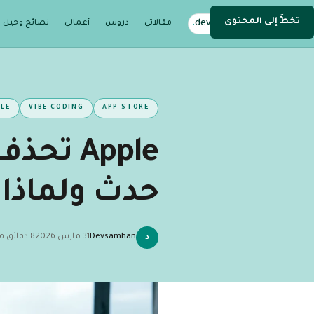
تخطَّ إلى المحتوى
.
devsamhan
مقالاتي
دروس
أعمالي
نصائح وحيل
DEV
PLE
VIBE CODING
APP STORE
حدث ولماذا؟
Devsamhan
31 مارس 2026
8 دقائق قراءة
د