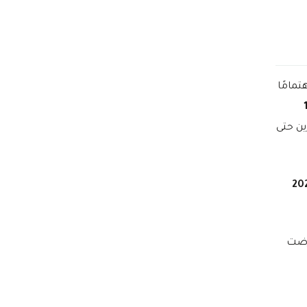
ب اهتمامًا
ين حتى
ضت